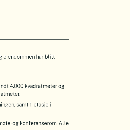
og eiendommen har blitt
.
ndt 4.000 kvadratmeter og
ratmeter.
gen, samt 1. etasje i
møte- og konferanserom. Alle