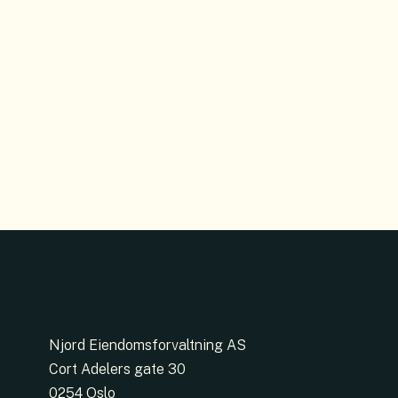
Njord Eiendomsforvaltning AS
Cort Adelers gate 30
0254 Oslo