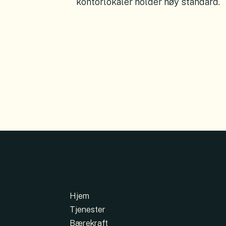
kontorlokaler holder høy standard.
Hjem
Tjenester
Bærekraft